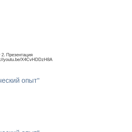
 2. Презентация
ttps://youtu.be/X4CvHDDzH8A
ческий опыт"