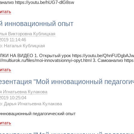
анализ https://youtu.be/hUG7-dlG8sw
итать
й инновационный опыт
лья Викторовна Кублицкая
2019 11:14:46
р: Наталья Кублицкая
КИ НА ВИДЕО 1. Открытый урок https://youtu.be/QhnFUDgbAJw
://multiurok.ru/files/moi-innovatsionnyi-opyt.html 3. Самоанализ h
итать
езентация "Мой инновационный педагоги
я Игнатьевна Кулакова
2019 10:25:04
р: Дарья Игнатьевна Кулакова
инновационный педагогический опыт
итать