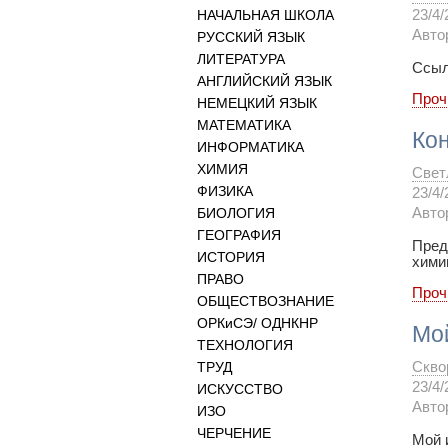
НАЧАЛЬНАЯ ШКОЛА
23/4/
Авто
РУССКИЙ ЯЗЫК
ЛИТЕРАТУРА
Ссыл
АНГЛИЙСКИЙ ЯЗЫК
Проч
НЕМЕЦКИЙ ЯЗЫК
МАТЕМАТИКА
Кон
ИНФОРМАТИКА
ХИМИЯ
Свет
ФИЗИКА
23/4/
БИОЛОГИЯ
Авто
ГЕОГРАФИЯ
Пред
ИСТОРИЯ
хими
ПРАВО
Проч
ОБЩЕСТВОЗНАНИЕ
ОРКиСЭ/ ОДНКНР
Мо
ТЕХНОЛОГИЯ
ТРУД
Скво
23/4/
ИСКУССТВО
Авто
ИЗО
ЧЕРЧЕНИЕ
Мой 