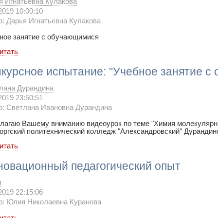
я Игнатьевна Кулакова
2019 10:00:10
р: Дарья Игнатьевна Кулакова
ное занятие с обучающимися
итать
нкурсное испытание: "Учебное занятие с
лана Дурандина
2019 23:50:51
р: Светлана Ивановна Дурандина
лагаю Вашему вниманию видеоурок по теме "Химия молекулярн
оргский политехнический колледж "Александровский" Дуранди
итать
новационный педагогический опыт
я
2019 22:15:06
р: Юлия Николаевна Куранова
итать