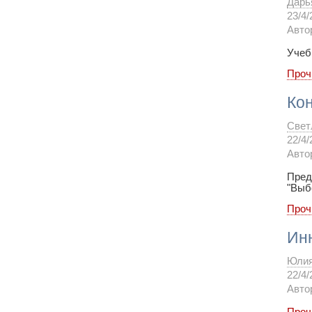
Дарь
23/4/
Авто
Учеб
Проч
Ко
Свет
22/4/
Авто
Пред
"Выб
Проч
Ин
Юли
22/4/
Авто
Проч