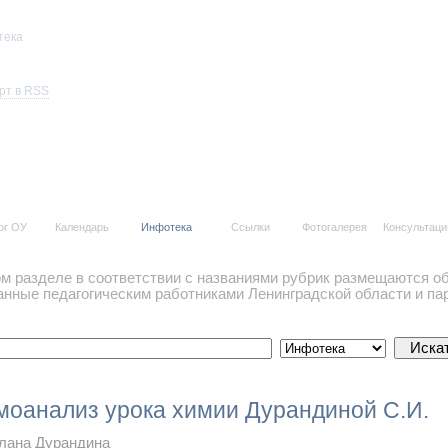
тека
нкурсы 2019 года
рт в RSS
ог ОУ
Календарь
Инфотека
Ссылки
Фотогалерея
Консультаци
ом разделе в соответствии с названиями рубрик размещаются 
анные педагогическим работниками Ленинградской области и па
моанализ урока химии Дурандиной С.И.
лана Дурандина