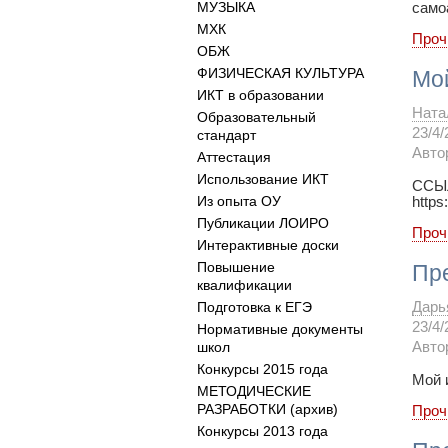
МУЗЫКА
само
МХК
Проч
ОБЖ
ФИЗИЧЕСКАЯ КУЛЬТУРА
Мо
ИКТ в образовании
Ната
Образовательный
23/4/
стандарт
Авто
Аттестация
Использование ИКТ
ССЫЛ
Из опыта ОУ
https
Публикации ЛОИРО
Проч
Интерактивные доски
Повышение
Пр
квалификации
Подготовка к ЕГЭ
Дарь
23/4/
Нормативные документы
школ
Авто
Конкурсы 2015 года
Мой 
МЕТОДИЧЕСКИЕ
РАЗРАБОТКИ (архив)
Проч
Конкурсы 2013 года