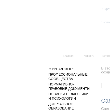
Инфо
Ко
Экспо
Главная
Новости
Катал
В эт
ЖУРНАЛ "ХОР"
созд
ПРОФЕССИОНАЛЬНЫЕ
СООБЩЕСТВА
НОРМАТИВНО-
ПРАВОВЫЕ ДОКУМЕНТЫ
НОВИНКИ ПЕДАГОГИКИ
И ПСИХОЛОГИИ
Са
ДОШКОЛЬНОЕ
ОБРАЗОВАНИЕ
Свет