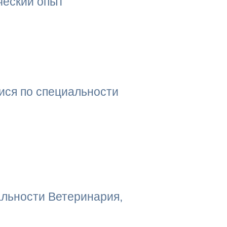
ческий опыт"
ися по специальности
льности Ветеринария,