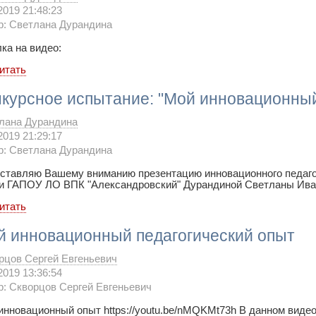
2019 21:48:23
р: Светлана Дурандина
ка на видео:
итать
курсное испытание: "Мой инновационный
лана Дурандина
2019 21:29:17
р: Светлана Дурандина
ставляю Вашему вниманию презентацию инновационного педаго
и ГАПОУ ЛО ВПК "Александровский" Дурандиной Светланы Ива
итать
й инновационный педагогический опыт
рцов Сергей Евгеньевич
2019 13:36:54
р: Скворцов Сергей Евгеньевич
инновационный опыт https://youtu.be/nMQKMt73h В данном виде