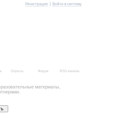
Регистрация
Войти в систему
и
Опросы
Форум
RSS-каналы
образовательные материалы,
ртнерами.