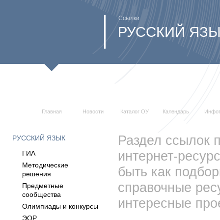
Ссылки
РУССКИЙ ЯЗ
Главная
Новости
Каталог ОУ
Календарь
Инфо
Раздел ссылок 
РУССКИЙ ЯЗЫК
интернет-ресурс
ГИА
Методические
быть как подбо
решения
справочные ресу
Предметные
сообщества
интересные про
Олимпиады и конкурсы
ЭОР