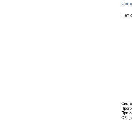
Сего
Нет 
Систе
Прогр
При с
Общая