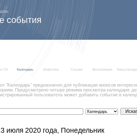
дарь
е события
ог ОУ
Календарь
Инфотека
Ссылки
Фотогалерея
Консультаци
ел "Календарь" предназначен для публикации анонсов интересн
гориям. Предусмотрено четыре режима просмотра календаря: ден
гистрированный пользователь может добавить событие в календ
13 июля 2020 года, Понедельник