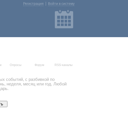
Регистрация
Войти в систему
и
Опросы
Форум
RSS-каналы
ых событий, с разбивкой по
ь, неделя, месяц или год. Любой
арь.