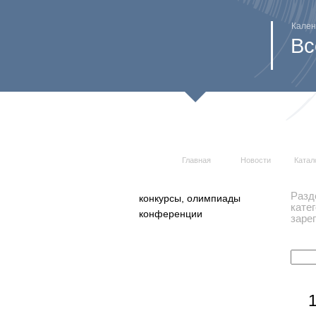
Кален
Вс
Главная
Новости
Катал
Разд
конкурсы, олимпиады
кате
конференции
заре