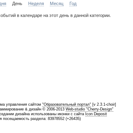
дня
День
Неделя
Месяц
Год
событий в календаре на этот день в данной категории.
ма управления сайтом
"Образовательный портал"
[v 2.3.1-choir]
аммирование & дизайн © 2006-2013
Web-studio "Cherry-Design"
оздании дизайна использованы иконки с сайта
Icon Deposit
 посещаемость раздела: 83978552 (+26435)