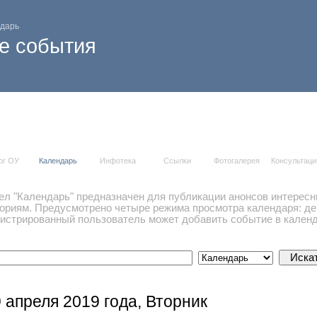
дарь
е события
ог ОУ
Календарь
Инфотека
Ссылки
Фотогалерея
Консультаци
ел "Календарь" предназначен для публикации анонсов интересн
гориям. Предусмотрено четыре режима просмотра календаря: ден
гистрированный пользователь может добавить событие в календ
9 апреля 2019 года, Вторник