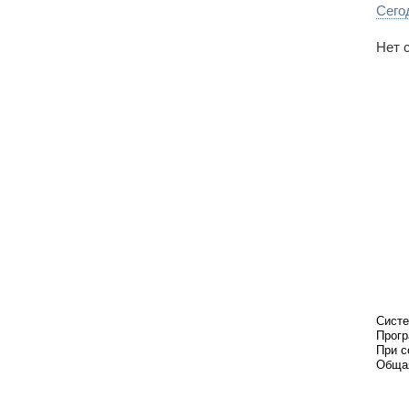
Сего
Нет 
Систе
Прогр
При с
Общая