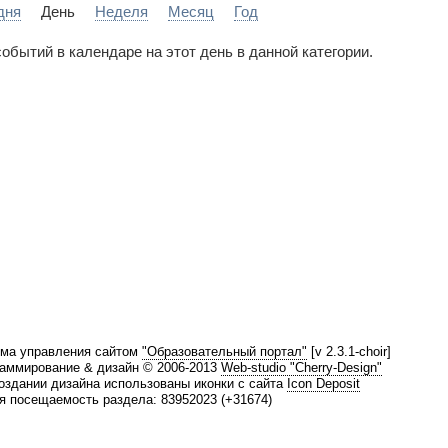
дня
День
Неделя
Месяц
Год
событий в календаре на этот день в данной категории.
ма управления сайтом
"Образовательный портал"
[v 2.3.1-choir]
аммирование & дизайн © 2006-2013
Web-studio "Cherry-Design"
оздании дизайна использованы иконки с сайта
Icon Deposit
 посещаемость раздела: 83952023 (+31674)