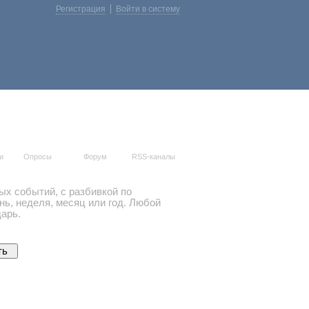
Регистрация
Войти в систему
и
Опросы
Форум
RSS-каналы
ых событий, с разбивкой по
ь, неделя, месяц или год. Любой
арь.