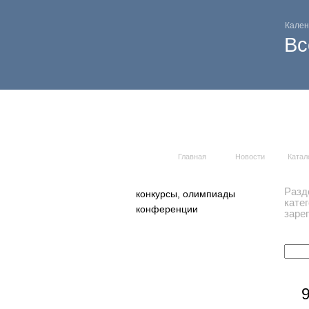
Кален
Вс
Главная
Новости
Катал
Разд
конкурсы, олимпиады
кате
конференции
заре