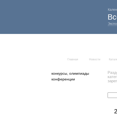
Кален
Вс
Экспо
Главная
Новости
Катал
Разд
конкурсы, олимпиады
кате
конференции
заре