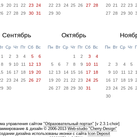
19
20
21
22
23
24
22
23
24
25
26
27
28
20
21
22
23
26
27
28
29
30
31
29
30
27
28
29
30
Сентябрь
Октябрь
Нояб
Вт
Ср
Чт
Пт
Сб
Вс
Пн
Вт
Ср
Чт
Пт
Сб
Вс
Пн
Вт
Ср
Чт
1
2
3
4
5
6
1
2
3
4
8
9
10
11
12
13
5
6
7
8
9
10
11
2
3
4
5
15
16
17
18
19
20
12
13
14
15
16
17
18
9
10
11
12
22
23
24
25
26
27
19
20
21
22
23
24
25
16
17
18
19
29
30
26
27
28
29
30
31
23
24
25
26
30
ма управления сайтом
"Образовательный портал"
[v 2.3.1-choir]
аммирование & дизайн © 2006-2013
Web-studio "Cherry-Design"
оздании дизайна использованы иконки с сайта
Icon Deposit