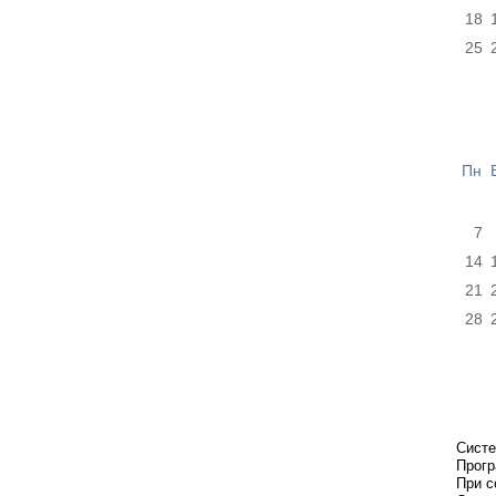
18
25
Пн
7
14
21
28
Систе
Прогр
При с