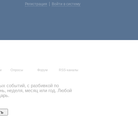
Регистрация
Войти в систему
и
Опросы
Форум
RSS-каналы
ых событий, с разбивкой по
ь, неделя, месяц или год. Любой
арь.