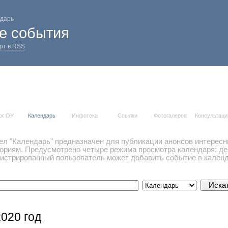
дарь
е события
рт в RSS
ог ОУ
Календарь
Инфотека
Ссылки
Фотогалерея
Консультаци
ел "Календарь" предназначен для публикации анонсов интересн
гориям. Предусмотрено четыре режима просмотра календаря: ден
гистрированный пользователь может добавить событие в календ
2020 год