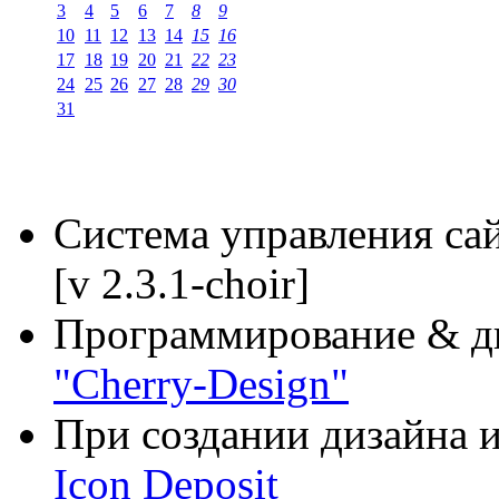
3
4
5
6
7
8
9
10
11
12
13
14
15
16
17
18
19
20
21
22
23
24
25
26
27
28
29
30
31
Система управления са
[v 2.3.1-choir]
Программирование & д
"Cherry-Design"
При создании дизайна и
Icon Deposit