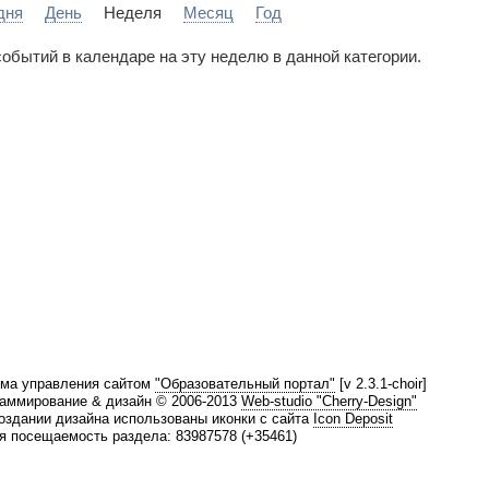
дня
День
Неделя
Месяц
Год
событий в календаре на эту неделю в данной категории.
ма управления сайтом
"Образовательный портал"
[v 2.3.1-choir]
аммирование & дизайн © 2006-2013
Web-studio "Cherry-Design"
оздании дизайна использованы иконки с сайта
Icon Deposit
 посещаемость раздела: 83987578 (+35461)