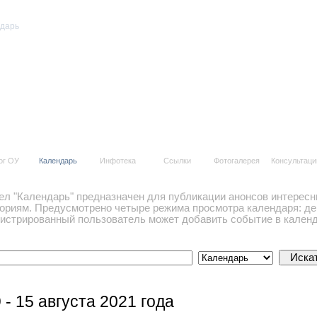
дарь
е события
ог ОУ
Календарь
Инфотека
Ссылки
Фотогалерея
Консультаци
ел "Календарь" предназначен для публикации анонсов интересн
гориям. Предусмотрено четыре режима просмотра календаря: ден
гистрированный пользователь может добавить событие в календ
 - 15 августа 2021 года