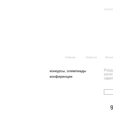
Кален
Вс
Главная
Новости
Катал
Разд
конкурсы, олимпиады
кате
конференции
заре
9