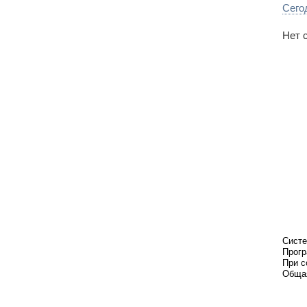
Сего
Нет 
Систе
Прогр
При с
Общая