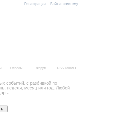
Регистрация
Войти в систему
и
Опросы
Форум
RSS-каналы
ых событий, с разбивкой по
ь, неделя, месяц или год. Любой
арь.