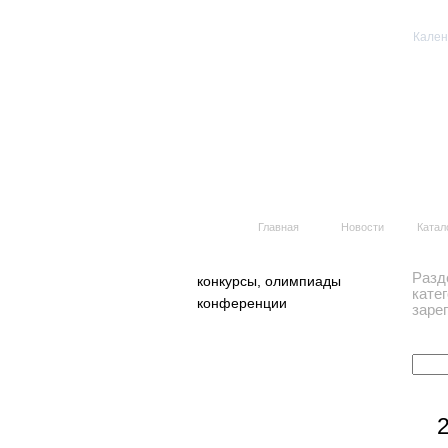
Кален
Вс
Главная
Новости
Катал
Разд
конкурсы, олимпиады
кате
конференции
заре