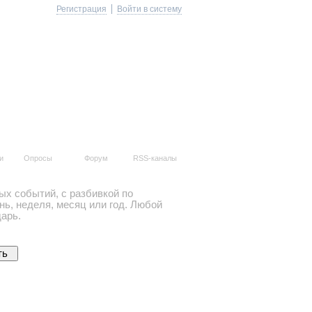
Регистрация
Войти в систему
и
Опросы
Форум
RSS-каналы
ых событий, с разбивкой по
ь, неделя, месяц или год. Любой
арь.