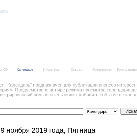
дарь
е события
ог ОУ
Календарь
Инфотека
Ссылки
Фотогалерея
Консультаци
ел "Календарь" предназначен для публикации анонсов интересн
гориям. Предусмотрено четыре режима просмотра календаря: ден
гистрированный пользователь может добавить событие в календ
29 ноября 2019 года, Пятница